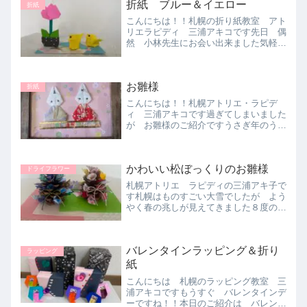
折紙 ブルー＆イエロー
折紙
こんにちは！！札幌の折り紙教室 アト
リエラピディ 三浦アキコです先日 偶
然 小林先生にお会い出来ました気軽に
お声をかけて頂き 講習も参加させてい
ただきましたその中の一つ 白地の台紙
を金で染め 水色の折り紙を貼り黄色の
お雛様
ひよこにて ウクライナに...
折紙
こんにちは！！札幌アトリエ・ラピデ
ィ 三浦アキコです過ぎてしまいました
が お雛様のご紹介ですうさぎ年のうさ
ぎ お雛様がカワイイと喜んで頂きまし
たおりがみ協会の冊子を参考にしていま
す
かわいい松ぼっくりのお雛様
ドライフラワー
札幌アトリエ ラピディの三浦アキ子で
す札幌はものすごい大雪でしたが よう
やく春の兆しが見えてきました８度の予
想です 我が家は坂道なので 雪解け水
が川のようにながれています本日のご紹
介はかわいい松ぼっくりのお雛様のご紹
バレンタインラッピング＆折り
介です自然の大好きな お...
ラッピング
紙
こんにちは 札幌のラッピング教室 三
浦アキコですもうすぐ バレンタインデ
ーですね！！本日のご紹介は バレンタ