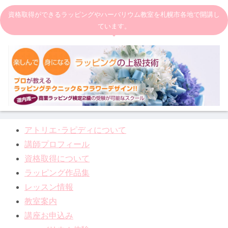
資格取得ができるラッピングやハーバリウム教室を札幌市各地で開講し
ています。
アトリエ･ラピディについて
講師プロフィール
資格取得について
ラッピング作品集
レッスン情報
教室案内
講座お申込み