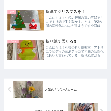
インラッピングの他 半回転包みそし
て コロナ過の今 疫病収束を願って
折り紙協会様 ご指導のしまびえ折って
折紙でクリスマスを！
折紙
みました早く 落ち着くと ...
こんにちは！札幌の折紙教室の三浦アキ
コです折紙で手を動かすことは 第2の
脳の活性化につながるようです今回はク
リスマスに向けて 折ってみました友人
の作品も紹介です！！
折り紙で雪だるま
ブログ
こんにちは！札幌の折り紙教室 アトリ
エラピディの三浦アキコです脳の活性化
に良いと言われている 折り紙雪だるま
です 人それぞれの個性が楽しいですね
一人が雪を降らせると いいねと みん
なで雪が降りました
人気のギガンジューム