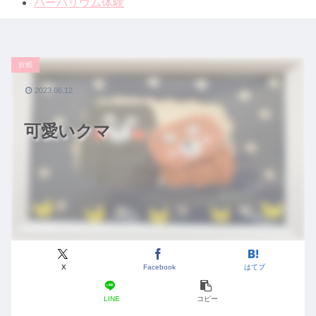
ハーバリウム体験
折紙
2023.06.12
可愛いクマ
X
Facebook
はてブ
LINE
コピー