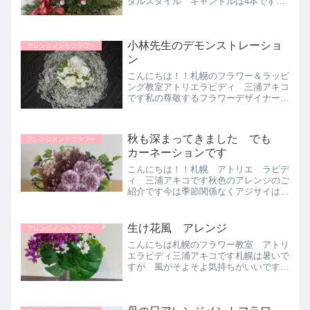
タルスタイル キャンドルは4本です無
宗教ですが 4週間前からかざりたいと
おもって 作成しました1週間すぎてか
らの投稿です今年を振り返りながら 飾
小林先生のデモンストレーショ
りつけていくのがいいらしい...
アレンジメントフラワー
ン
こんにちは！！札幌のフラワー＆ラッピ
ング教室アトリエラピディ 三浦アキコ
です私の尊敬するフラワーデザイナーの
小林先生のデモンストレーションに行っ
てきました。先生は、作品は、早く適当
に！！ 何回もいっておられました。で
秋も深まってきました でも
アレンジメントフラワー
も出来上がりは、スタイリ...
カーネーションです
こんにちは！！札幌 アトリエ ラピデ
ィ 三浦アキコです秋色のアレンジのご
紹介です今は季節関係なくアジサイは
定番ですが きょうは 秋色のカーネー
ションの作品！！イメージとして ちょ
っとくすんだカーネーションですこのカ
生け花風 アレンジ
アレンジメントフラワー
ーネーション アスカ商会...
こんにちは札幌のフラワー教室 アトリ
エラピディ三浦アキコです札幌は暑いで
すが 風がそよそよ気持ちがいいです
コロナ禍でなければ ぜひ観光にお誘い
したいですね早くコロナが落ち着きます
ようにきょうは生け花風の涼し気なアレ