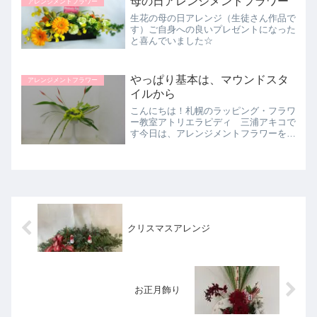
母の日アレンジメントフラワー
ンジのご紹介です生徒さん...
アレンジメントフラワー
生花の母の日アレンジ（生徒さん作品で
す）ご自身への良いプレゼントになった
と喜んでいました☆
やっぱり基本は、マウンドスタ
アレンジメントフラワー
イルから
こんにちは！札幌のラッピング・フラワ
ー教室アトリエラピディ 三浦アキコで
す今日は、アレンジメントフラワーをご
紹介します。基本は、マウンドスタイル
ですが、それから応用しています。カラ
ーは、やっぱり涼しげな配色にしまし
た。Sさん製作です。
クリスマスアレンジ
お正月飾り