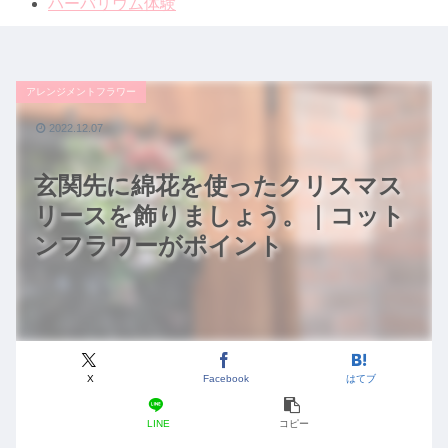
ハーバリウム体験
アレンジメントフラワー
2022.12.07
玄関先に綿花を使ったクリスマス
リースを飾りましょう。｜コット
ンフラワーがポイント
X
Facebook
はてブ
LINE
コピー